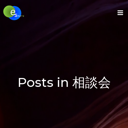
コ
ン
テ
ン
ツ
へ
ス
キ
ッ
プ
Posts in 相談会